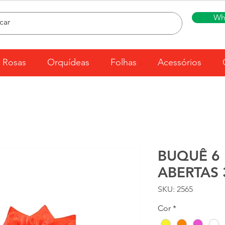
Wh
Rosas
Orquídeas
Folhas
Acessórios
BUQUÊ 6
ABERTAS 
SKU: 2565
Cor
*