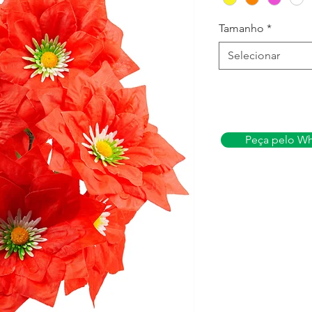
Tamanho
*
Selecionar
Peça pelo W