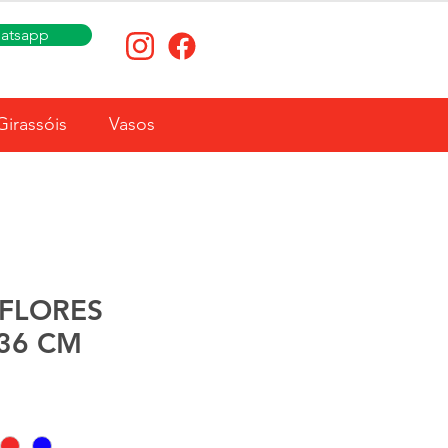
atsapp
Girassóis
Vasos
 FLORES
36 CM