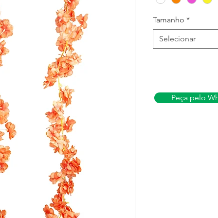
Tamanho
*
Selecionar
Peça pelo W