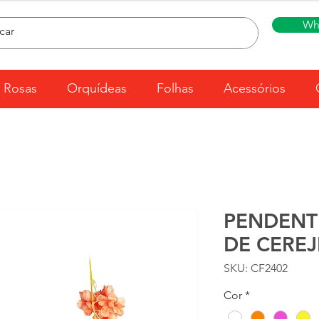
Wh
Rosas
Orquídeas
Folhas
Acessórios
PENDENT
DE CEREJ
SKU: CF2402
Cor
*