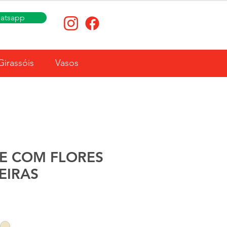
atsapp
Girassóis
Vasos
E COM FLORES
EIRAS